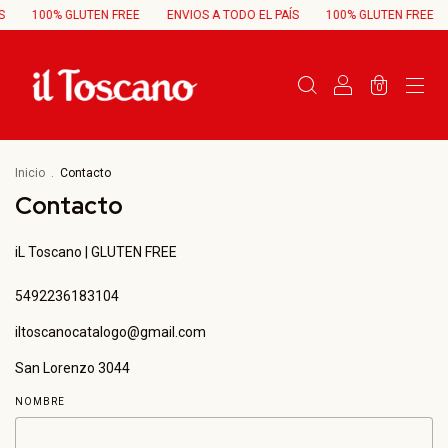
S
100% GLUTEN FREE
ENVIOS A TODO EL PAÍS
100% GLUTEN FREE
0
Inicio
.
Contacto
Contacto
iL Toscano | GLUTEN FREE
5492236183104
iltoscanocatalogo@gmail.com
San Lorenzo 3044
NOMBRE